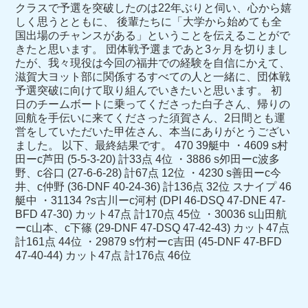
クラスで予選を突破したのは22年ぶりと伺い、心から嬉
しく思うとともに、 後輩たちに「大学から始めても全
国出場のチャンスがある」ということを伝えることがで
きたと思います。 団体戦予選まであと3ヶ月を切りまし
たが、我々現役は今回の福井での経験を自信にかえて、
滋賀大ヨット部に関係するすべての人と一緒に、団体戦
予選突破に向けて取り組んでいきたいと思います。 初
日のチームボートに乗ってくださった白子さん、帰りの
回航を手伝いに来てくださった須賀さん、2日間とも運
営をしていただいた甲佐さん、本当にありがとうござい
ました。 以下、最終結果です。 470 39艇中 ・4609 s村
田ーc芦田 (5-5-3-20) 計33点 4位 ・3886 s夘田ーc波多
野、c谷口 (27-6-6-28) 計67点 12位 ・4230 s善田ーc今
井、c仲野 (36-DNF 40-24-36) 計136点 32位 スナイプ 46
艇中 ・31134 ?s古川ーc河村 (DPI 46-DSQ 47-DNE 47-
BFD 47-30) カット47点 計170点 45位 ・30036 s山田航
ーc山本、c下篠 (29-DNF 47-DSQ 47-42-43) カット47点
計161点 44位 ・29879 s竹村ーc吉田 (45-DNF 47-BFD
47-40-44) カット47点 計176点 46位