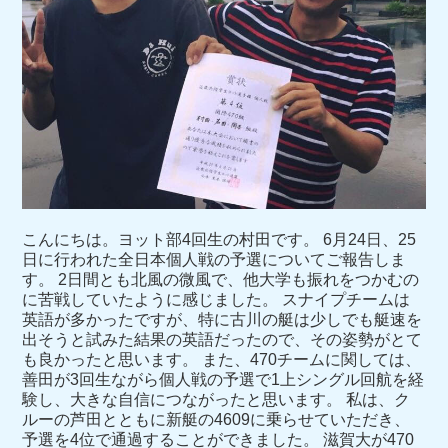
こんにちは。ヨット部4回生の村田です。 6月24日、25
日に行われた全日本個人戦の予選についてご報告しま
す。 2日間とも北風の微風で、他大学も振れをつかむの
に苦戦していたように感じました。 スナイプチームは
英語が多かったですが、特に古川の艇は少しでも艇速を
出そうと試みた結果の英語だったので、その姿勢がとて
も良かったと思います。 また、470チームに関しては、
善田が3回生ながら個人戦の予選で1上シングル回航を経
験し、大きな自信につながったと思います。 私は、ク
ルーの芦田とともに新艇の4609に乗らせていただき、
予選を4位で通過することができました。 滋賀大が470